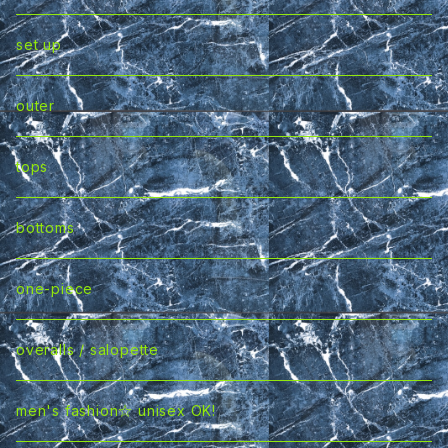
tops
set up
bottoms
outer
set 可
tops
leggings
bottoms
leg ITEM
one-piece
accessory
overalls / salopette
under wear
men's fashion☆ unisex OK!