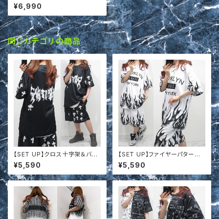
ーボア もこもこ ボリュームボア
¥6,990
ハイネックZIP Tops＆パンツ
上下SET
同じカテゴリの商品
【SET UP】クロス十字架＆バッ
【SET UP】ファイヤーパターン
クロゴ Tシャツ＆ハーフパンツ
Tシャツ＆ハーフパンツ 上下セッ
¥5,590
¥5,590
上下セットアップ t661915
トアップ t662018