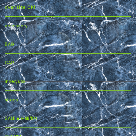
outer
over size OK!
accessory
BAG
CAP
inner/sox
shoes
SALE★在庫限り