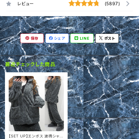
レビュー
(5897)
保存
シェア
LINE
ポスト
最近チェックした商品
【SET UP】エンボス 波柄シャギ