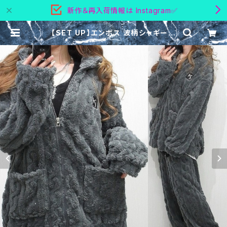
新作＆再入荷情報は Instagram✅
【SET UP】エンボス 波柄シャギーボ
ア もこもこ ボリュームボア ハイネッ
クZIP Tops＆パンツ 上下SET | @
YUG ～ project by yugstyle