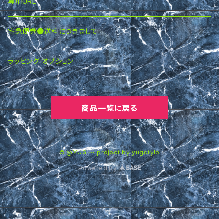
専用URL
宅急便券●送料につきまして
ラッピング オプション
商品一覧に戻る
© @YUG ～ project by yugstyle
Powered by