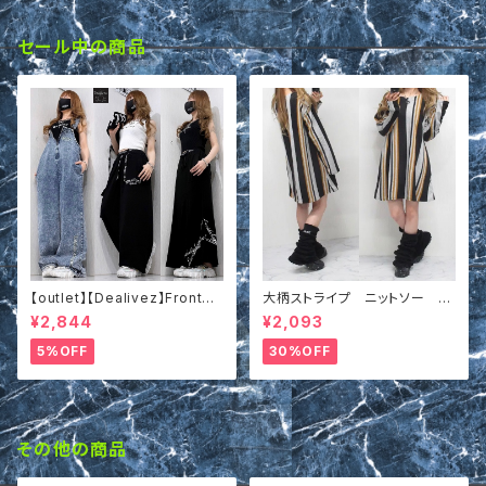
セール中の商品
【outlet】【Dealivez】Frontク
大柄ストライプ ニットソー プ
ロス 胸元あき ロゴ リブ タンク
ルオーバー ゆったりシルエッ
¥2,844
¥2,093
トップ 前後リバーシブル 2WAY
ト イエロー
5%OFF
30%OFF
その他の商品