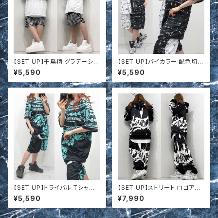
【SET UP】千鳥柄 グラデーショ
【SET UP】バイカラー 配色切替
ン Tシャツ＆ハーフパンツ 上下
ロゴ総柄 Tシャツ＆ハーフパン
¥5,590
¥5,590
セットアップ t661915
ツ 上下セットアップ t661914
【SET UP】トライバル Tシャツ
【SET UP】ストリート ロゴアー
＆ ハーフパンツ 上下セットアッ
ト柄 パーカー＆ジョガーパンツ
¥5,590
¥7,990
プ t661915
上下セットアップ t671133