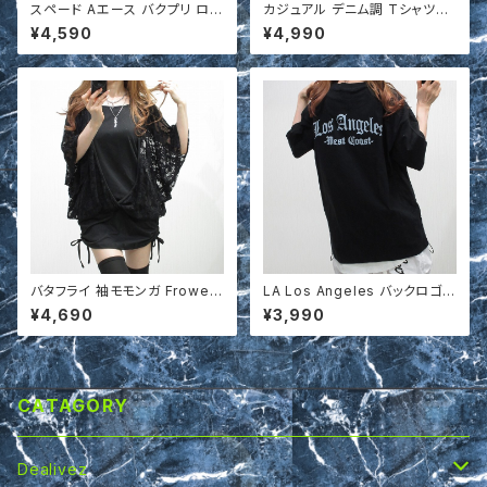
スペード Aエース バクプリ ロン
カジュアル デニム調 Tシャツ＆
T 綿100％
ワイドパンツ 上下セットアップ
¥4,590
¥4,990
s673112
バタフライ 袖モモンガ Frower
LA Los Angeles バックロゴT
レース カーディ一体型 Sideシ
シャツ 綿100％ t671809
¥4,690
¥3,990
ャーリング レイヤード コクーン
ワンピース
CATAGORY
Dealivez