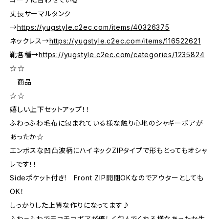
丈長サーマルタンク
→
https://yugstyle.c2ec.com/items/40326375
ネックレス→
https://yugstyle.c2ec.com/items/116522621
靴各種→
https://yugstyle.c2ec.com/categories/1235824
☆―――☆
商品
☆―――☆
嬉しい上下セットアップ！！
ふわっふわ毛布に包まれている様な触り心地のシャギーボアが
あったか☆
エンボスな凹凸波柄にハイネックZIPタイプで形もとってもオシャ
レです！！
Sideポケット付き! Front ZIP開閉OKなのでアウターとしても
OK！
しっかりした上質な作りになってます♪
ふわっふわでモコモコボアが優しく包んでくれる様なあったか生