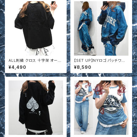
ALL刺繍 クロス 十字架 オール
【SET UP】NYロゴ パッチワー
ドイングリッシュ Tシャツ s65
ク デニム調 ドッキングデザイン
¥4,490
¥8,590
1916
パーカー＆ジョガーパンツ 上下
セットアップ t624530