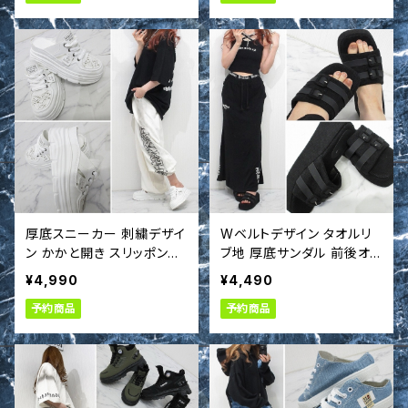
厚底スニーカー 刺繍デザイ
Wベルトデザイン タオルリ
ン かかと開き スリッポンタ
ブ地 厚底サンダル 前後オ
イプ スニーカー 靴 シュー
ープン シューズ s66031
¥4,990
¥4,490
ズ s660316
2
予約商品
予約商品