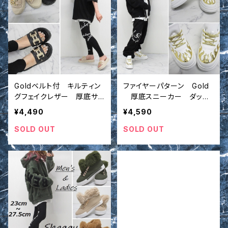
Goldベルト付 キルティン
ファイヤーパターン Gold
グフェイクレザー 厚底サン
厚底スニーカー ダッド
ダル 上品 シューズ イ
スニーカー 靴 シューズ
¥4,490
¥4,590
ンポート
インポート
SOLD OUT
SOLD OUT