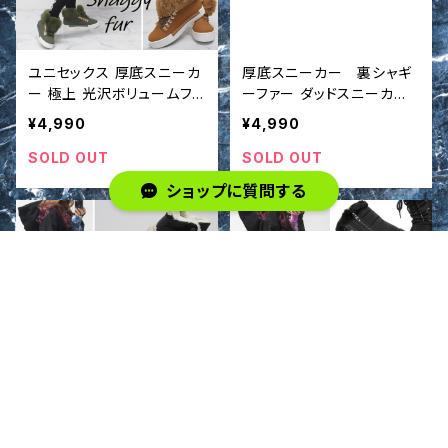
ユニセックス 厚底スニーカ
厚底スニーカー 裏シャギ
ー 極上 光沢ボリュームファ
ーファー ダッドスニーカ
ー Gold金具 スニーカー ブ
ー 靴 シューズ インポ
¥4,990
¥4,990
ーツ 靴 シューズ インポー
ート
ト
SOLD OUT
SOLD OUT
ショップに質問する
キーワードから探す
バイカラー 厚底スニーカ
編み上げ 裏シャギーファ
ー 裏シャギーファー ダッ
ー ハイスニーカーブーツ