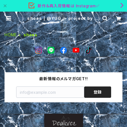
新作＆再入荷情報は Instagram✅
shoes | @YUG ～ project by yu
gstyle
HOME
shoes
最新情報のメルマガGET!!
登録