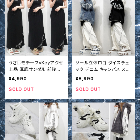
うさ耳モチーフ×Keyアクセ
ソール立体ロゴ ダイスチェ
上品 厚底サンダル 前後オ
ック デニム キャンバス スニ
ープン 軽量 シューズ
ーカー 厚底 靴 シューズ
¥4,990
¥8,990
SOLD OUT
SOLD OUT