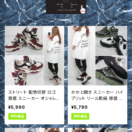
ストリート 配色切替 ロゴ
かかと開き スニーカー ハイ
厚底 スニーカー オシャレ紐
ブリット リール靴紐 厚底 ス
靴 シューズ s
リッポン 靴 シューズ サン
¥5,990
¥5,790
ダル t663030
予約商品
予約商品