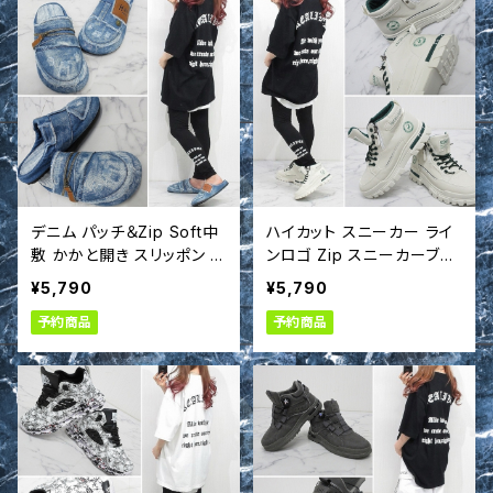
デニム パッチ＆Zip Soft中
ハイカット スニーカー ライ
敷 かかと開き スリッポン 靴
ンロゴ Zip スニーカーブー
シューズ サンダル t66301
ツ 厚底 靴 シューズ t6630
¥5,790
¥5,790
7
20
予約商品
予約商品