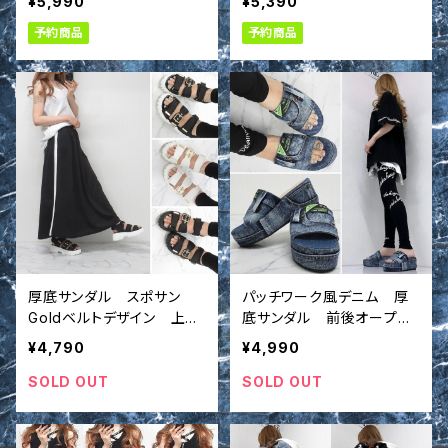
¥5,990
¥5,390
予約商品
予約商品
厚底サンダル スポサン
パッチワーク風デニム 厚
Goldベルトデザイン 上
底サンダル 前後オープ
品 シューズ 履き心地抜
ン シューズ
¥4,790
¥4,990
群
SOLD OUT
SOLD OUT