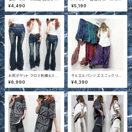
フショル ワンピース
ディガン＆ワイドパンツ 上下セッ
¥4,490
¥5,190
トアップ t673114
お尻ポケット クロス刺繍＆スト
サルエルパンツ エスニック リゾ
ーン 小尻効果◎ 美脚脚長 スト
ート オールインワン 2WAY ユ
¥6,990
¥4,390
レッチ ベルボトム デニム t67
ニセックス
0328