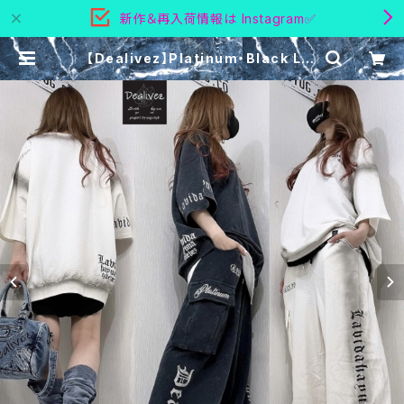
新作＆再入荷情報は Instagram✅
【Dealivez】Platinum・Black Let
ter 特殊加工 刺繍 スウェットTシャ
ツ プルオーバー | @YUG ～ proj
ect by yugstyle