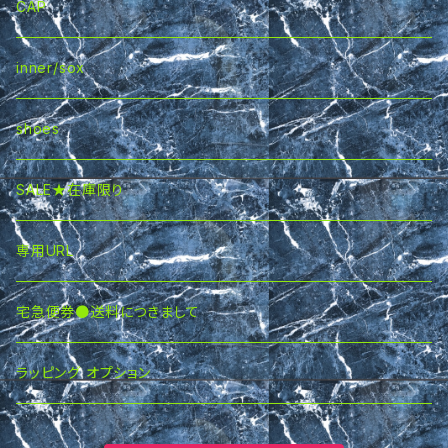
CAP
inner/sox
shoes
SALE★在庫限り
専用URL
宅急便券●送料につきまして
ラッピング オプション