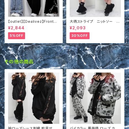
【outlet】【Dealivez】Frontク
大柄ストライプ ニットソー プ
ロス 胸元あき ロゴ リブ タンク
ルオーバー ゆったりシルエッ
¥2,844
¥2,093
トップ 前後リバーシブル 2WAY
ト イエロー
5%OFF
30%OFF
その他の商品
袖ローズレース刺繍 肌見せ オ
バイカラー 薔薇柄 ローズ カー