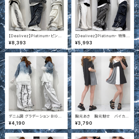
【Dealivez】Platinum・ピンス
【Dealivez】Platinum・ 特殊加
ト 特殊加工 刺繍 スウェット トレ
工 ロゴ刺繍 オーバーTシャツ
¥8,393
¥5,993
ーナー プルオーバー
デニム調 グラデーション BIGシ
胸元あき 胸元魅せ バイカラ
ルエット オーバーシャツ t6720
ー配色切替 Aライン 美シル
¥4,190
¥3,790
15
エット フレアチュニック イン
ポート