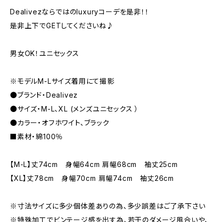
Dealivezならではのluxuryコーデを是非！！
是非上下でGETしてくださいね♪
男女OK！ユニセックス
※モデルM-Lサイズ着用にて撮影
●ブランド・Dealivez
●サイズ・M-L、XL (メンズユニセックス ）
●カラー・オフホワイト、ブラック
■素材・綿100％
【M-L】丈74cm 身幅64cm 肩幅68cm 袖丈25cm
【XL】丈78cm 身幅70cm 肩幅74cm 袖丈26cm
※寸法サイズに多少個体差ありの為、多少誤差はご了承下さい
※特殊加工でビンテージ感を出す為、若干のダメージ風合いや、