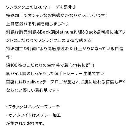
ワンランク上のluxuryコーデを是非♪
特殊加工でオシャレなお色感がかなりかっこいいです！
上質感溢れる刺繍を施しました♪
刺繍は胸元刺繍＆Back肩platinum刺繍＆Back裾刺繍に袖プリ
ントのこだわりでワンランク上のluxury感を☆
特殊加工＆刺繍により高級感溢れた仕上がりになっている自信
作！
綿100％のこだわりの生地感で着心地も抜群！！
裏パイル調のしっかりした薄手トレーナー生地です☆
首裏にはDealivezテープロゴが施されお肌に触れる首裏も痒く
ならない優しい着心地です⭐︎
・ブラックはパウダーブリーチ
・オフホワイトはスプレー加工
が施されております。