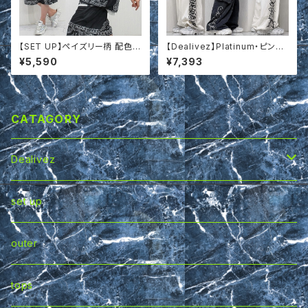
【SET UP】ペイズリー柄 配色切
【Dealivez】Platinum・ピンス
替 ランダム Tシャツ＆ハーフパ
ト 特殊加工 刺繍 スウェットTシ
¥5,590
¥7,393
ンツ 上下セットアップ t661518
ャツ プルオーバー
CATAGORY
Dealivez
tops
set up
bottoms
outer
set 可
tops