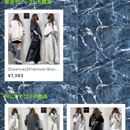
最近チェックした商品
【Dealivez】Platinum・Black
Letter 特殊加工 刺繍 スウェッ
¥7,393
トTシャツ プルオーバー
同じカテゴリの商品