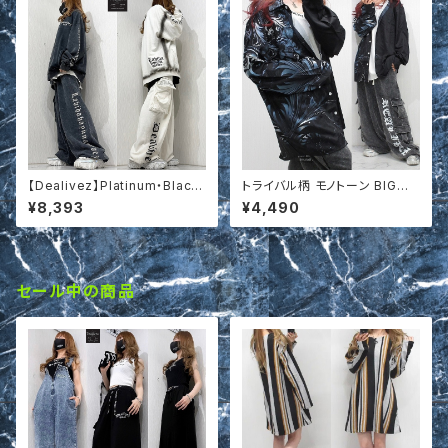
【Dealivez】Platinum・Black
トライバル柄 モノトーン BIGシ
Letter 特殊加工 刺繍 スウェッ
ルエット オーバーシャツt68031
¥8,393
¥4,490
ト トレーナー プルオーバー
5
セール中の商品