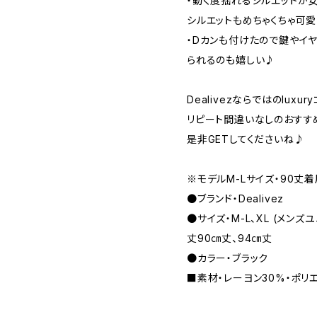
・動く度揺れるシルエットが
シルエットもめちゃくちゃ可
・Dカンも付けたので鍵やイ
られるのも嬉しい♪
Dealivezならではのluxu
リピート間違いなしのおすすめi
是非GETしてくださいね♪
※モデルM-Lサイズ・90丈
●ブランド・Dealivez
●サイズ・M-L、XL (メンズ
丈90㎝丈、94㎝丈
●カラー・ブラック
■素材・レーヨン30%・ポリ