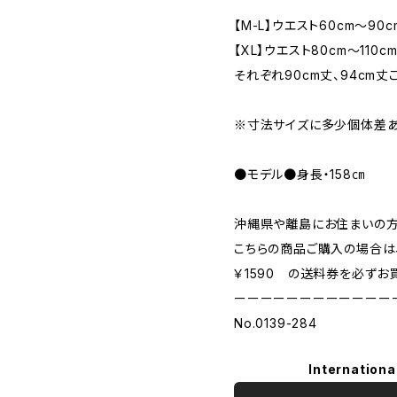
【M-L】ウエスト60cm〜90
【XL】ウエスト80cm〜110
それぞれ90cm丈、94cm丈
※寸法サイズに多少個体差あ
●モデル●身長・158㎝
沖縄県や離島にお住まいの
こちらの商品ご購入の場合は
￥1590 の送料券を必ずお
ーーーーーーーーーーーー
No.0139-284
Internationa