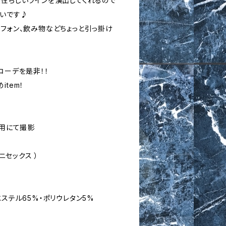
女性らしいラインを演出してくれるので
愛いです♪
ヤフォン、飲み物などちょっと引っ掛け
ryコーデを是非！！
tem！
着用にて撮影
ユニセックス ）
エステル65%・ポリウレタン5%