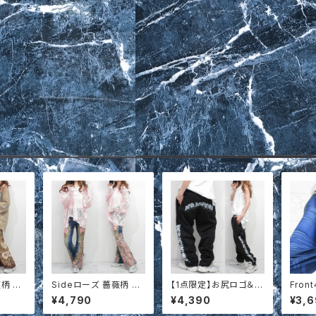
薇柄 リ
Sideローズ 薔薇柄 リ
【1点限定】お尻ロゴ＆Si
Fro
 スト
アルデニム調 美脚 スト
deロゴ スウェットパン
スト S
¥4,790
¥4,390
¥3,
 フレ
レッチ ベルボトム フレ
ツ
アルデ