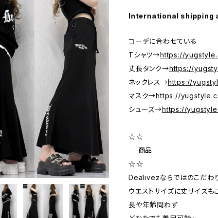
International shipping 
コーデに合わせている
Tシャツ→
https://yugstyl
丈長タンク→
https://yugs
ネックレス→
https://yugst
マスク→
https://yugstyle
シューズ→
https://yugsty
☆―――☆
商品
☆―――☆
Dealivezならではのこだわ
ウエストサイズに丈サイズも
長や年齢問わず