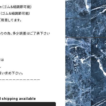
cm（ゴム＆紐調節可能）
cm（ゴム＆紐調節可能）
ご用意してます。
りの為、多少誤差はご了承下さい
方は
、
買い求め下さい。
ーーーーーーーーーーーー
l shipping available