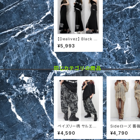
【Dealivez】 Black Le
tter マキシスカート AL
¥5,993
L刺繍 ポケット付 美ラ
イン フレア スカート ロ
ンスカ
同じカテゴリの商品
ペイズリー柄 サルエル
Sideローズ 薔
パンツ ゆったり ラフパ
アルデニム調 美脚
¥4,590
¥4,790
ンツ ワイドパンツ t673
レッチ ベルボトム