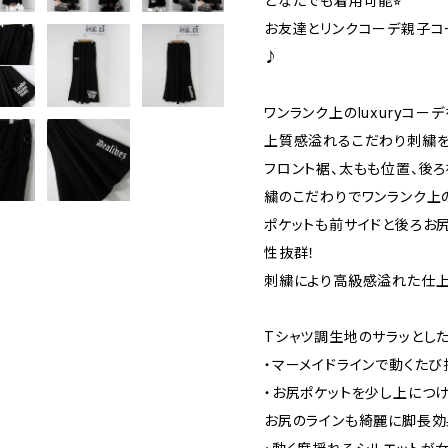
どなたでも着用可能⭐︎
お友達とリンクコーデ親子コ
♪
ワンランク上のluxuryコー
上質感溢れるこだわり刺繍
フロント裾、太もも位置、後ろ裾に
繍のこだわりでワンランク上
ポケットも前サイドと後ろお尻
性抜群！
刺繍により高級感溢れた仕上
Tシャツ調生地のサラッとし
・マーメイドラインで動くたび
・お尻ポケットを少し上につ
お尻のラインも綺麗に脚長効