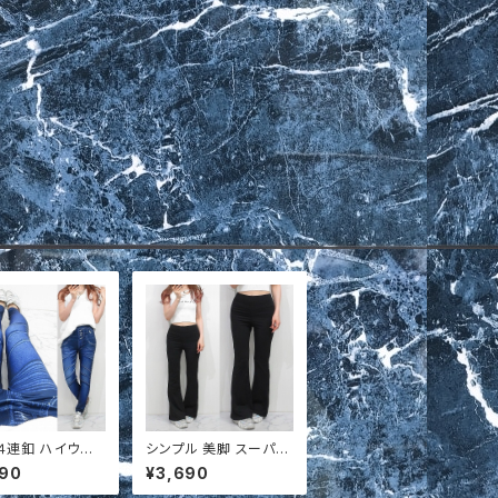
nt４連釦 ハイウエ
シンプル 美脚 スーパー
ide編み上げ リ
ストレッチ ベルボトム
690
¥3,690
ニム調 美脚 スト
フレアボトム 脚長 t6