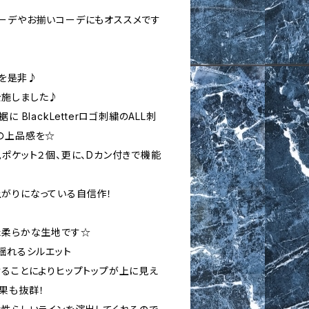
ーデやお揃いコーデにもオススメです
デを是非♪
を施しました♪
 BlackLetterロゴ刺繍のALL刺
の上品感を☆
ポケット２個、更に、Dカン付きで機能
がりになっている自信作！
た柔らかな生地です☆
揺れるシルエット
けることによりヒップトップが上に見え
果も抜群！